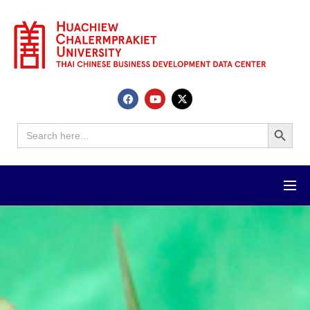
Search Button
Search
for: