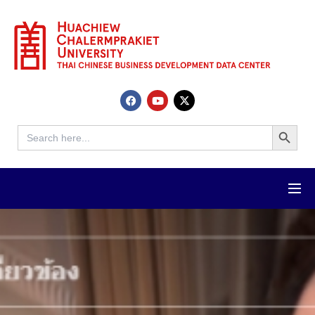
Search Button
Search
for: