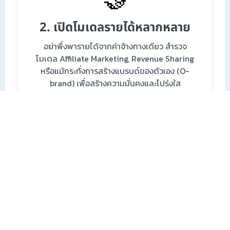
2. เปิดโมเดลรายได้หลากหลาย
อย่าพึ่งพารายได้จากค่าจ้างทางเดียว สำรวจ
โมเดล Affiliate Marketing, Revenue Sharing
หรือแม้กระทั่งการสร้างแบรนด์ของตัวเอง (O-
brand) เพื่อสร้างความมั่นคงและโปร่งใส
📈
3. เรียนรู้เทรนด์และอัลกอริทึม
ศึกษาการทำงานหลังบ้านของแพลตฟอร์มอย่าง
TikTok, Shopee Live ให้ลึกซึ้ง เข้าใจว่าอัลกอริ
ทึมนำส่งไลฟ์อย่างไร และใช้ประโยชน์จากฟีเจอร์