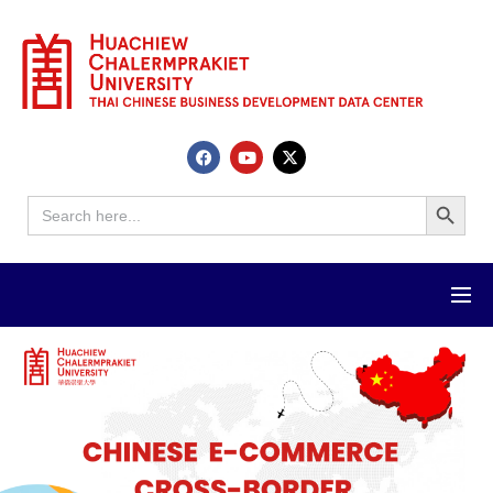
Search Button
Search
for: