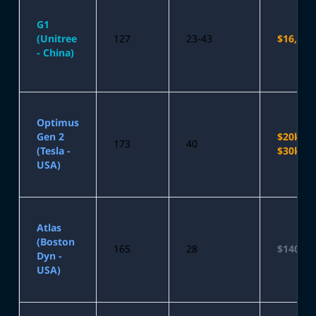
G1
(Unitree
127
23-43
$16,000
- China)
Optimus
Gen 2
$20k -
173
40
(Tesla -
$30k
USA)
Atlas
(Boston
165
28
$140,00
Dyn -
USA)