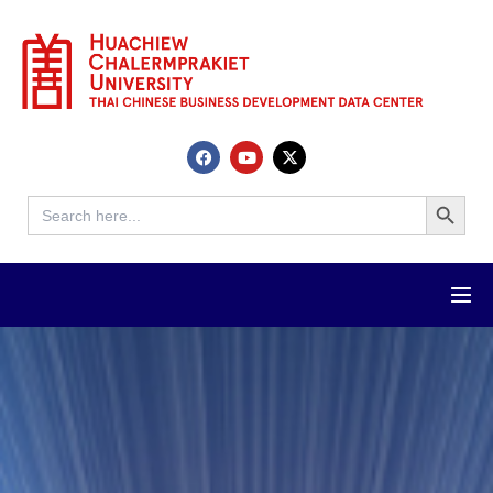
Search Button
Search
for: