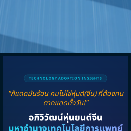
TECHNOLOGY ADOPTION INSIGHTS
"ก็แดดมันร้อน คนไม่ใช่หุ่นต์(จีน) ที่ต้องทน
ตากแดดทั้งวัน!"
อภิวิวัฒน์หุ่นยนต์จีน
มหาอำนาจเทคโนโลยีการแพทย์