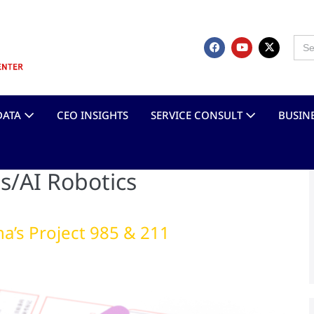
Sea
for:
DATA
CEO INSIGHTS
SERVICE CONSULT
BUSIN
s/AI Robotics
na’s Project 985 & 211