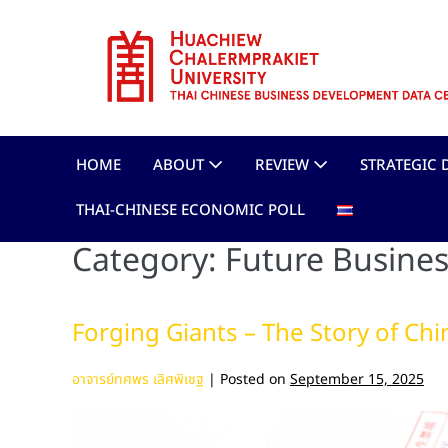
HOME
ABOUT
REVIEW
STRATEGIC 
THAI-CHINESE ECONOMIC POLL
Category:
Future Busines
Forging Giants – The Story of Chi
อาจารย์ทศพร เลิศพิเชฐ
|
Posted on
September 15, 2025